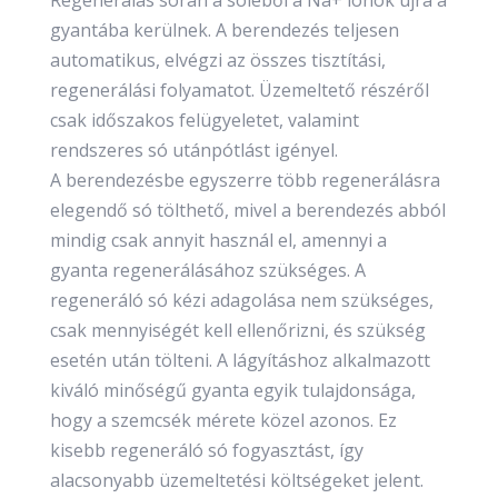
Regenerálás során a sóléből a Na+ ionok újra a
gyantába kerülnek. A berendezés teljesen
automatikus, elvégzi az összes tisztítási,
regenerálási folyamatot. Üzemeltető részéről
csak időszakos felügyeletet, valamint
rendszeres só utánpótlást igényel.
A berendezésbe egyszerre több regenerálásra
elegendő só tölthető, mivel a berendezés abból
mindig csak annyit használ el, amennyi a
gyanta regenerálásához szükséges. A
regeneráló só kézi adagolása nem szükséges,
csak mennyiségét kell ellenőrizni, és szükség
esetén után tölteni. A lágyításhoz alkalmazott
kiváló minőségű gyanta egyik tulajdonsága,
hogy a szemcsék mérete közel azonos. Ez
kisebb regeneráló só fogyasztást, így
alacsonyabb üzemeltetési költségeket jelent.