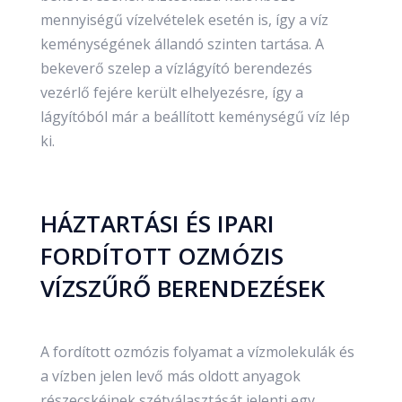
mennyiségű vízelvételek esetén is, így a víz
keménységének állandó szinten tartása. A
bekeverő szelep a vízlágyító berendezés
vezérlő fejére került elhelyezésre, így a
lágyítóból már a beállított keménységű víz lép
ki.
HÁZTARTÁSI ÉS IPARI
FORDÍTOTT OZMÓZIS
VÍZSZŰRŐ BERENDEZÉSEK
A fordított ozmózis folyamat a vízmolekulák és
a vízben jelen levő más oldott anyagok
részecskéinek szétválasztását jelenti egy