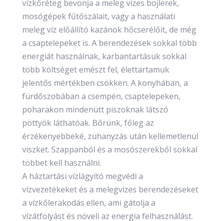
vízkőréteg bevonja a meleg vizes bojlerek,
mosógépek fűtőszálait, vagy a használati
meleg víz előállító kazánok hőcserélőit, de még
a csaptelepeket is. A berendezések sokkal több
energiát használnak, karbantartásuk sokkal
több költséget emészt fel, élettartamuk
jelentős mértékben csökken. A konyhában, a
fürdőszobában a csempén, csaptelepeken,
poharakon mindenütt piszoknak látszó
pöttyök láthatóak. Bőrünk, főleg az
érzékenyebbeké, zuhanyzás után kellemetlenül
viszket. Szappanból és a mosószerekből sokkal
többet kell használni.
A háztartási vízlágyító megvédi a
vízvezetékeket és a melegvizes berendezéseket
a vízkőlerakodás ellen, ami gátolja a
vízátfolyást és növeli az energia felhasználást.