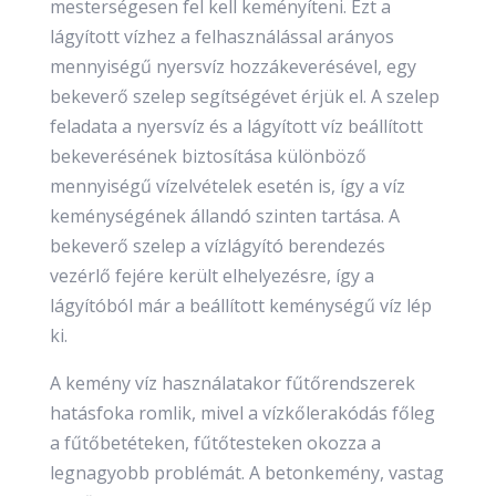
mesterségesen fel kell keményíteni. Ezt a
lágyított vízhez a felhasználással arányos
mennyiségű nyersvíz hozzákeverésével, egy
bekeverő szelep segítségévet érjük el. A szelep
feladata a nyersvíz és a lágyított víz beállított
bekeverésének biztosítása különböző
mennyiségű vízelvételek esetén is, így a víz
keménységének állandó szinten tartása. A
bekeverő szelep a vízlágyító berendezés
vezérlő fejére került elhelyezésre, így a
lágyítóból már a beállított keménységű víz lép
ki.
A kemény víz használatakor fűtőrendszerek
hatásfoka romlik, mivel a vízkőlerakódás főleg
a fűtőbetéteken, fűtőtesteken okozza a
legnagyobb problémát. A betonkemény, vastag