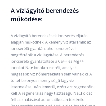
A vízlágyító berendezés
működése:
A vízlágyító berendezések ioncserés eljárás
alapján működnek. A kemény víz átáramlik az
ioncserélő gyantán, ahol ioncserével
megtörténik a víz lágyítása. A berendezés
ioncserélő gyantatöltete a Ca++ és Mg++
ionokat Na+ ionokra cseréli, amelyek
magasabb víz hőmérsékleten sem válnak ki. A
töltet bizonyos mennyiségű lágy víz
letermelése után lemerül, ezért azt regenerálni
kell. A regenerálás nagy tisztaságú NaCI oldat
felhasználásával automatikusan történik.