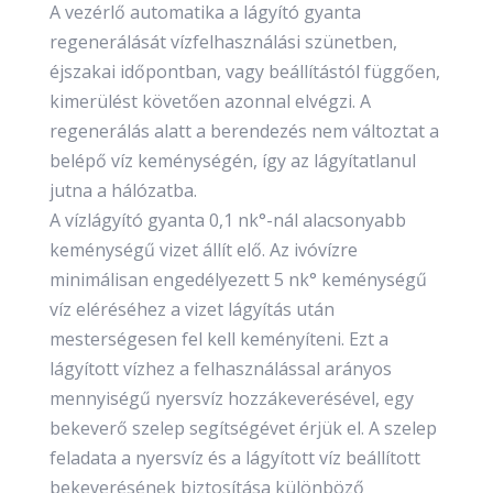
A vezérlő automatika a lágyító gyanta
regenerálását vízfelhasználási szünetben,
éjszakai időpontban, vagy beállítástól függően,
kimerülést követően azonnal elvégzi. A
regenerálás alatt a berendezés nem változtat a
belépő víz keménységén, így az lágyítatlanul
jutna a hálózatba.
A vízlágyító gyanta 0,1 nk°-nál alacsonyabb
keménységű vizet állít elő. Az ivóvízre
minimálisan engedélyezett 5 nk° keménységű
víz eléréséhez a vizet lágyítás után
mesterségesen fel kell keményíteni. Ezt a
lágyított vízhez a felhasználással arányos
mennyiségű nyersvíz hozzákeverésével, egy
bekeverő szelep segítségévet érjük el. A szelep
feladata a nyersvíz és a lágyított víz beállított
bekeverésének biztosítása különböző