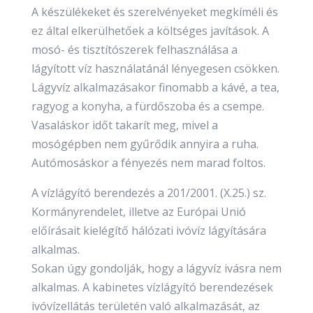
A készülékeket és szerelvényeket megkíméli és
ez által elkerülhetőek a költséges javítások. A
mosó- és tisztítószerek felhasználása a
lágyított víz használatánál lényegesen csökken.
Lágyvíz alkalmazásakor finomabb a kávé, a tea,
ragyog a konyha, a fürdőszoba és a csempe.
Vasaláskor időt takarít meg, mivel a
mosógépben nem gyűrődik annyira a ruha.
Autómosáskor a fényezés nem marad foltos.
A vízlágyító berendezés a 201/2001. (X.25.) sz.
Kormányrendelet, illetve az Európai Unió
előírásait kielégítő hálózati ivóvíz lágyítására
alkalmas.
Sokan úgy gondolják, hogy a lágyvíz ivásra nem
alkalmas. A kabinetes vízlágyító berendezések
ivóvízellátás területén való alkalmazását, az