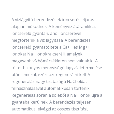
A vízlágyító berendezések ioncserés eljárás
alapján működnek. A keményvíz átáramlik az
ioncserélő gyantán, ahol ioncserével
megtörténik a víz lágyítása. A berendezés
ioncserélő gyantatöltete a Ca++ és Mg++
ionokat Na+ ionokra cseréli, amelyek
magasabb vízhőmérsékleten sem válnak ki. A
töltet bizonyos mennyiségű lágyvíz letermelése
után lemerül, ezért azt regenerálni kell. A
regenerálás nagy tisztaságú NaCI oldat
felhasználásával automatikusan történik.
Regenerálás során a sóléből a Na+ ionok újra a
gyantába kerülnek. A berendezés teljesen
automatikus, elvégzi az összes tisztítási,