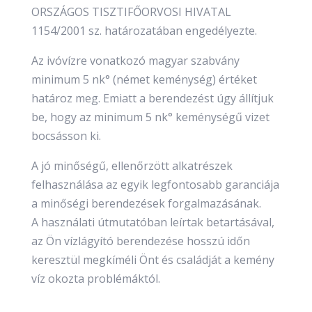
ORSZÁGOS TISZTIFŐORVOSI HIVATAL
1154/2001 sz. határozatában engedélyezte.
Az ivóvízre vonatkozó magyar szabvány
minimum 5 nk° (német keménység) értéket
határoz meg. Emiatt a berendezést úgy állítjuk
be, hogy az minimum 5 nk° keménységű vizet
bocsásson ki.
A jó minőségű, ellenőrzött alkatrészek
felhasználása az egyik legfontosabb garanciája
a minőségi berendezések forgalmazásának.
A használati útmutatóban leírtak betartásával,
az Ön vízlágyító berendezése hosszú időn
keresztül megkíméli Önt és családját a kemény
víz okozta problémáktól.