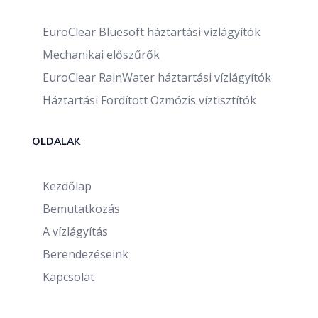
EuroClear Bluesoft háztartási vízlágyítók
Mechanikai előszűrők
EuroClear RainWater háztartási vízlágyítók
Háztartási Fordított Ozmózis víztisztítók
OLDALAK
Kezdőlap
Bemutatkozás
A vízlágyítás
Berendezéseink
Kapcsolat