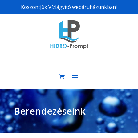
Köszöntjük Vízlágyító webáruházunkban!
Berendezéseink