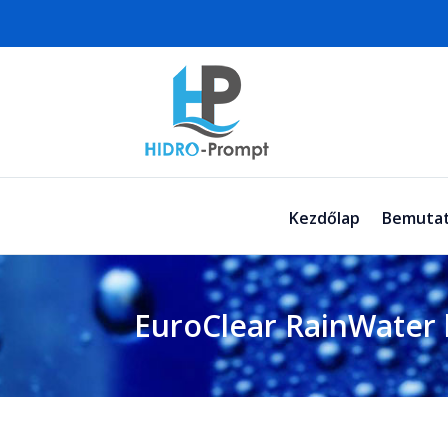
Kezdőlap
Bemutat
EuroClear RainWater h