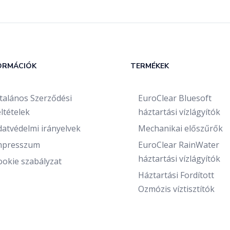
ORMÁCIÓK
TERMÉKEK
ltalános Szerződési
EuroClear Bluesoft
ltételek
háztartási vízlágyítók
datvédelmi irányelvek
Mechanikai előszűrők
mpresszum
EuroClear RainWater
háztartási vízlágyítók
ookie szabályzat
Háztartási Fordított
Ozmózis víztisztítók