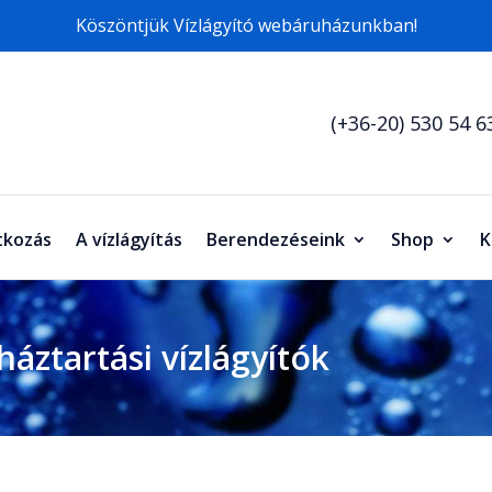
Köszöntjük Vízlágyító webáruházunkban!
(+36-20) 530 54 6
kozás
A vízlágyítás
Berendezéseink
Shop
K
áztartási vízlágyítók