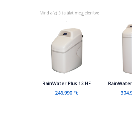
Mind a(z) 3 találat megjelenítve
RainWater Plus 12 HF
RainWater
246.990
Ft
304.