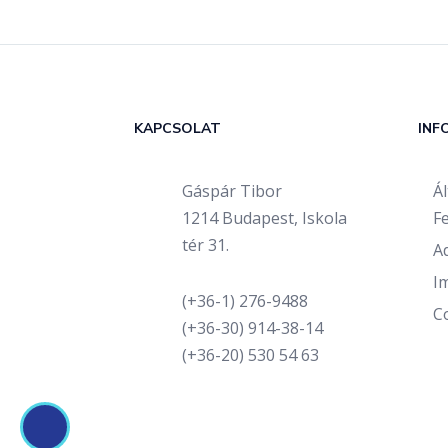
KAPCSOLAT
INF
Gáspár Tibor
Á
1214 Budapest, Iskola
Fe
tér 31.
A
I
(+36-1) 276-9488
C
(+36-30) 914-38-14
(+36-20) 530 54 63