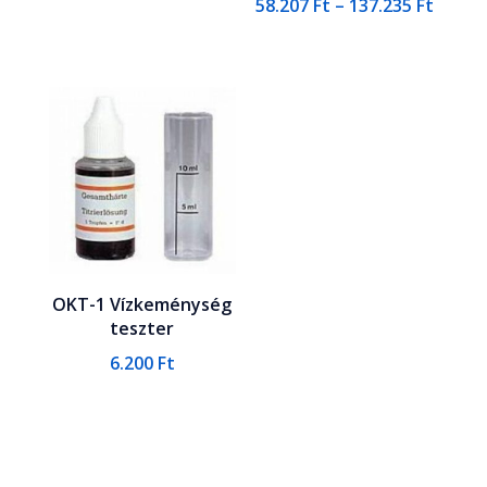
Ártar
58.207
Ft
–
137.235
Ft
58.207
-
137.23
OKT-1 Vízkeménység
teszter
6.200
Ft