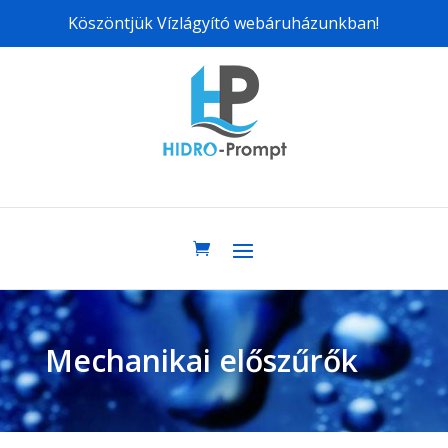
Köszöntjük Vízlágyító webáruházunkban!
Mechanikai előszűrők