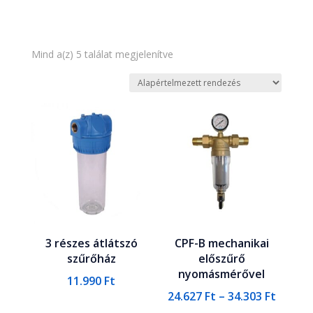
Mind a(z) 5 találat megjelenítve
3 részes átlátszó
CPF-B mechanikai
szűrőház
előszűrő
nyomásmérővel
11.990
Ft
Ártart
24.627
Ft
–
34.303
Ft