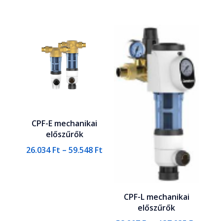
24.627 
-
34.303 
CPF-E mechanikai
előszűrők
Ártartomány:
26.034
Ft
–
59.548
Ft
26.034 Ft
-
59.548 Ft
CPF-L mechanikai
előszűrők