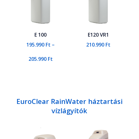
E 100
E120 VR1
195.990
Ft
–
210.990
Ft
Ártartomány:
205.990
Ft
195.990 Ft
-
205.990 Ft
EuroClear RainWater háztartási
vízlágyítók