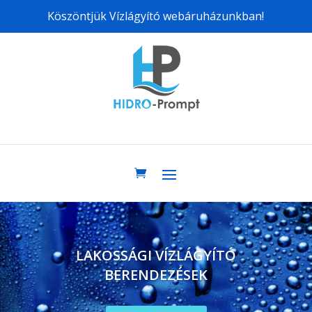
Köszöntjük Vízlágyító webáruházunkban!
LAKOSSÁGI VÍZLÁGYÍTÓ
BERENDEZÉSEK