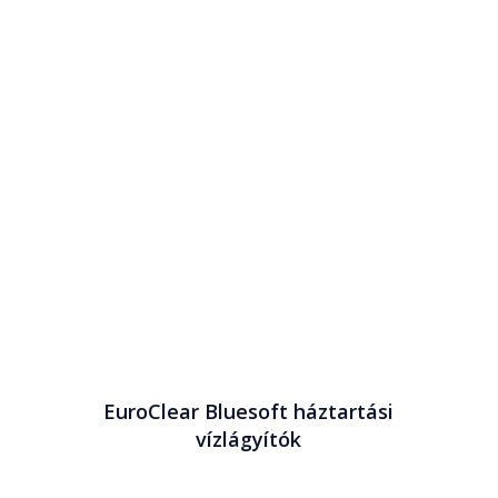
EuroClear Bluesoft háztartási
vízlágyítók