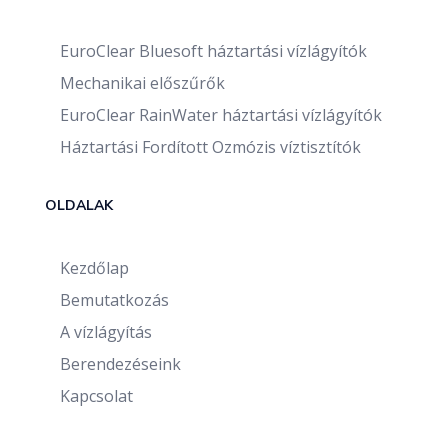
EuroClear Bluesoft háztartási vízlágyítók
Mechanikai előszűrők
EuroClear RainWater háztartási vízlágyítók
Háztartási Fordított Ozmózis víztisztítók
OLDALAK
Kezdőlap
Bemutatkozás
A vízlágyítás
Berendezéseink
Kapcsolat