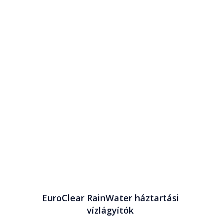
EuroClear RainWater háztartási
vízlágyítók