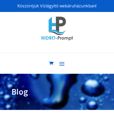
Köszöntjük Vízlágyító webáruházunkban!
Blog