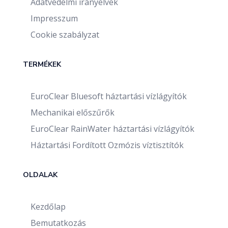
Adatvédelmi irányelvek
Impresszum
Cookie szabályzat
TERMÉKEK
EuroClear Bluesoft háztartási vízlágyítók
Mechanikai előszűrők
EuroClear RainWater háztartási vízlágyítók
Háztartási Fordított Ozmózis víztisztítók
OLDALAK
Kezdőlap
Bemutatkozás