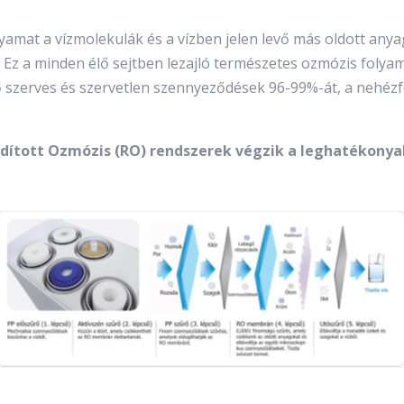
yamat a vízmolekulák és a vízben jelen levő más oldott anya
Ez a minden élő sejtben lezajló természetes ozmózis folyama
ő szerves és szervetlen szennyeződések 96-99%-át, a nehéz
ordított Ozmózis (RO) rendszerek végzik a leghatékonya