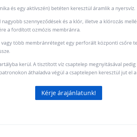
ka és egy aktívszén) betéten keresztül áramlik a nyersvíz.
ál nagyobb szennyeződések és a klór, illetve a klórozás mell
lkére a fordított ozmózis membránra.
 vagy több membránréteget egy perforált központi csőre te
ssze.
artályba kerül. A tisztított víz csaptelep megnyitásával ped
t patronokon áthaladva végül a csaptelepen keresztül jut el 
Kérje árajánlatunk!