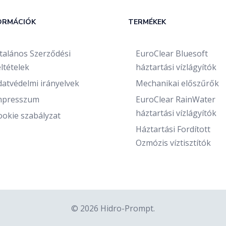
ORMÁCIÓK
TERMÉKEK
ltalános Szerződési
EuroClear Bluesoft
ltételek
háztartási vízlágyítók
datvédelmi irányelvek
Mechanikai előszűrők
mpresszum
EuroClear RainWater
háztartási vízlágyítók
ookie szabályzat
Háztartási Fordított
Ozmózis víztisztítók
© 2026 Hidro-Prompt.