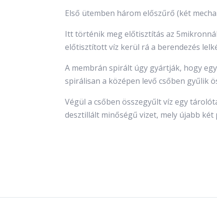
Első ütemben három előszűrő (két mechani
Itt történik meg előtisztítás az 5mikronn
előtisztított víz kerül rá a berendezés le
A membrán spirált úgy gyártják, hogy egy
spirálisan a középen levő csőben gyűlik ö
Végül a csőben összegyűlt víz egy tárolót
desztillált minőségű vizet, mely újabb ké