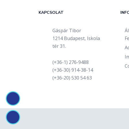
KAPCSOLAT
INF
Gáspár Tibor
Á
1214 Budapest, Iskola
Fe
tér 31.
A
I
(+36-1) 276-9488
C
(+36-30) 914-38-14
(+36-20) 530 54 63