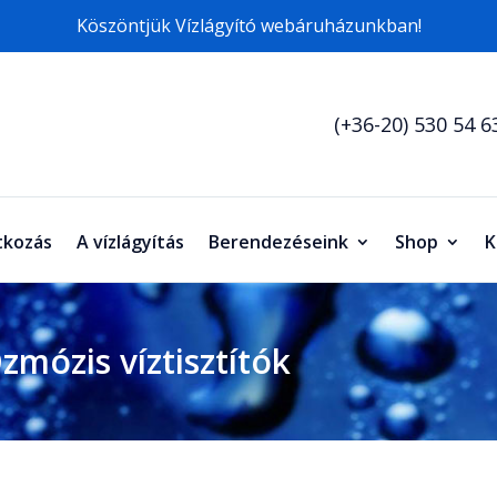
Köszöntjük Vízlágyító webáruházunkban!
(+36-20) 530 54 6
kozás
A vízlágyítás
Berendezéseink
Shop
K
zmózis víztisztítók