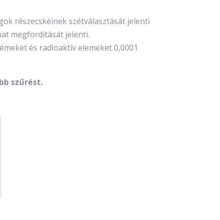
gok részecskéinek szétválasztását jelenti
t megfordítását jelenti.
fémeket és radioaktív elemeket 0,0001
bb szűrést.