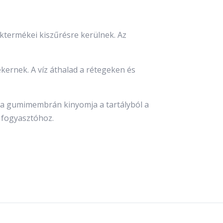
éktermékei kiszűrésre kerülnek. Az
kernek. A víz áthalad a rétegeken és
ig a gumimembrán kinyomja a tartályból a
a fogyasztóhoz.