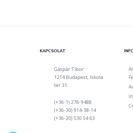
KAPCSOLAT
INF
Gáspár Tibor
Á
1214 Budapest, Iskola
Fe
tér 31.
A
I
(+36-1) 276-9488
C
(+36-30) 914-38-14
(+36-20) 530 54 63