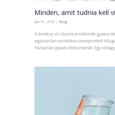
Minden, amit tudnia kell v
jan 31, 2025
|
Blog
A kemény víz okozta problémák gyakorlati
egyszerűen esztétikai szempontból kifogá
háztartási gépek élettartamát. Egy vízlágy