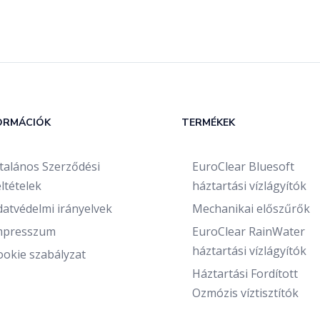
ORMÁCIÓK
TERMÉKEK
ltalános Szerződési
EuroClear Bluesoft
ltételek
háztartási vízlágyítók
datvédelmi irányelvek
Mechanikai előszűrők
mpresszum
EuroClear RainWater
háztartási vízlágyítók
ookie szabályzat
Háztartási Fordított
Ozmózis víztisztítók