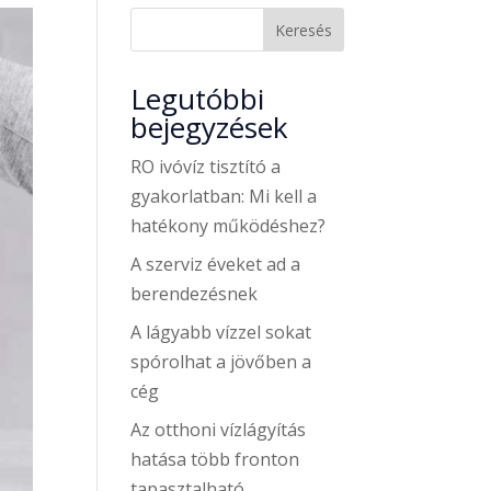
Keresés
Legutóbbi
bejegyzések
RO ivóvíz tisztító a
gyakorlatban: Mi kell a
hatékony működéshez?
A szerviz éveket ad a
berendezésnek
A lágyabb vízzel sokat
spórolhat a jövőben a
cég
Az otthoni vízlágyítás
hatása több fronton
tapasztalható