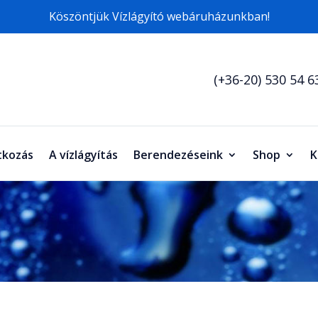
Köszöntjük Vízlágyító webáruházunkban!
(+36-20) 530 54 6
kozás
A vízlágyítás
Berendezéseink
Shop
K