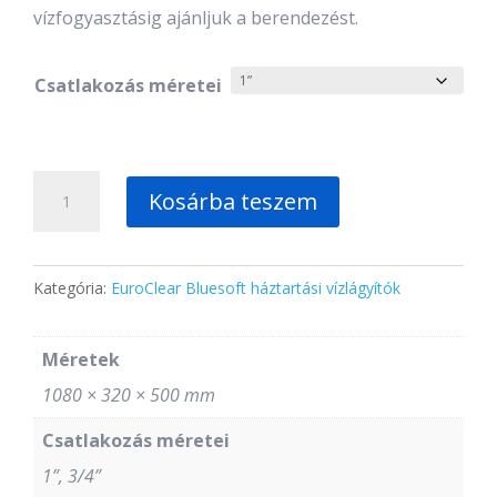
vízfogyasztásig ajánljuk a berendezést.
Csatlakozás méretei
E
Kosárba teszem
100
mennyiség
Kategória:
EuroClear Bluesoft háztartási vízlágyítók
Méretek
1080 × 320 × 500 mm
Csatlakozás méretei
1”, 3/4”