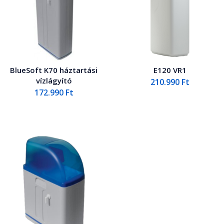
BlueSoft K70 háztartási
E120 VR1
vízlágyító
210.990
Ft
172.990
Ft