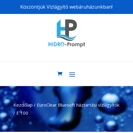
Köszöntjük Vízlágyító webáruházunkban!
Kezdőlap
/
EuroClear Bluesoft háztartási vízlágyítók
/ E 100