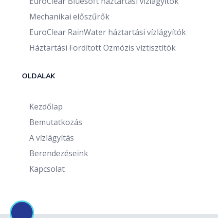
EuroClear Bluesoft háztartási vízlágyítók
Mechanikai előszűrők
EuroClear RainWater háztartási vízlágyítók
Háztartási Fordított Ozmózis víztisztítók
OLDALAK
Kezdőlap
Bemutatkozás
A vízlágyítás
Berendezéseink
Kapcsolat