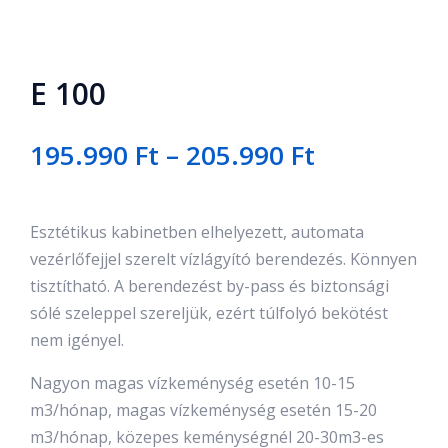
E 100
Ártartomá
195.990
Ft
–
205.990
Ft
195.990 Ft
-
205.990 Ft
Esztétikus kabinetben elhelyezett, automata
vezérlőfejjel szerelt vízlágyító berendezés. Könnyen
tisztítható. A berendezést by-pass és biztonsági
sólé szeleppel szereljük, ezért túlfolyó bekötést
nem igényel.
Nagyon magas vízkeménység esetén 10-15
m3/hónap, magas vízkeménység esetén 15-20
m3/hónap, közepes keménységnél 20-30m3-es